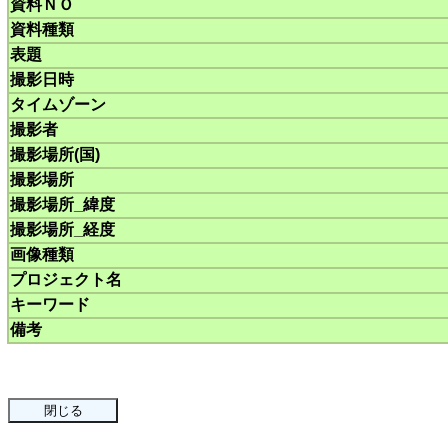
資料ＮＯ
資料種類
表題
撮影日時
タイムゾーン
撮影者
撮影場所(国)
撮影場所
撮影場所_緯度
撮影場所_経度
画像種類
プロジェクト名
キーワード
備考