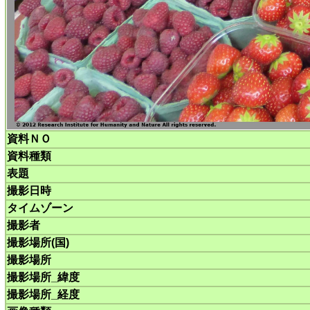
資料ＮＯ
資料種類
表題
撮影日時
タイムゾーン
撮影者
撮影場所(国)
撮影場所
撮影場所_緯度
撮影場所_経度